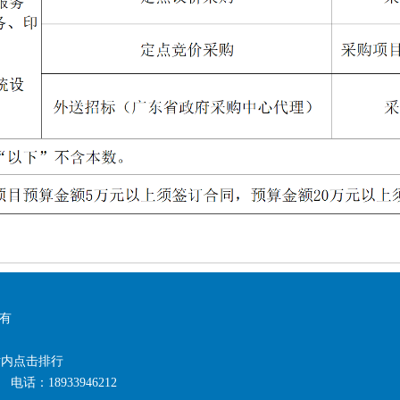
所有
站内点击排行
：18933946212